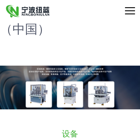
开云手机官方网站,开云
Toggle
（中国）
navigat
设备